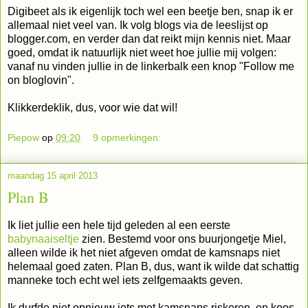
Digibeet als ik eigenlijk toch wel een beetje ben, snap ik er
allemaal niet veel van. Ik volg blogs via de leeslijst op
blogger.com, en verder dan dat reikt mijn kennis niet. Maar
goed, omdat ik natuurlijk niet weet hoe jullie mij volgen:
vanaf nu vinden jullie in de linkerbalk een knop "Follow me
on bloglovin".
Klikkerdeklik, dus, voor wie dat wil!
Piepow
op
09:20
9 opmerkingen:
maandag 15 april 2013
Plan B
Ik liet jullie een hele tijd geleden al een eerste
babynaaiseltje
zien. Bestemd voor ons buurjongetje Miel,
alleen wilde ik het niet afgeven omdat de kamsnaps niet
helemaal goed zaten. Plan B, dus, want ik wilde dat schattig
manneke toch echt wel iets zelfgemaakts geven.
Ik durfde niet opnieuw iets met kamsnaps riskeren, en koos