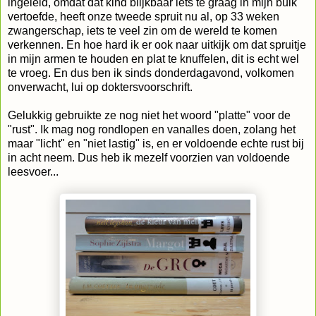
ingeleid, omdat dat kind blijkbaar iets te graag in mijn buik
vertoefde, heeft onze tweede spruit nu al, op 33 weken
zwangerschap, iets te veel zin om de wereld te komen
verkennen. En hoe hard ik er ook naar uitkijk om dat spruitje
in mijn armen te houden en plat te knuffelen, dit is echt wel
te vroeg. En dus ben ik sinds donderdagavond, volkomen
onverwacht, lui op doktersvoorschrift.
Gelukkig gebruikte ze nog niet het woord "platte" voor de
"rust". Ik mag nog rondlopen en vanalles doen, zolang het
maar "licht" en "niet lastig" is, en er voldoende echte rust bij
in acht neem. Dus heb ik mezelf voorzien van voldoende
leesvoer...